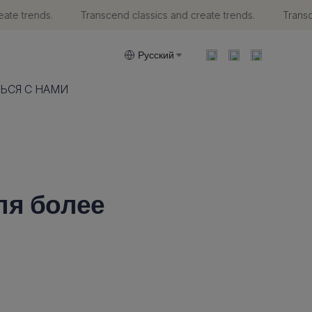
e trends.
Transcend classics and create trends.
Transcen
trends.
Русский
ЬСЯ С НАМИ
ля более
и