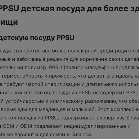
PSU детская посуда для более зд
пищи
 детскую посуду PPSU
суда становится все более популярной среди родителе
чные и заботливые решения для кормления своих детей.
тельный полимер, PPSU (полифенилсульфон) предлагае
термостойкость и прочность, что делает его идеальны
е требуют частой стерилизации и длительного использо
иционных пластиков, посуда из PPSU не содержит BPA, б
й устойчивостью к химическому разложению, что обес
 время еды для младенцев и малышей. Этот комплексны
тской посуды из PPSU, подчеркивает экспертизу Sinya 
и OEM и ODM предлагают индивидуализированные и 
бные варианты для семей и бизнеса.