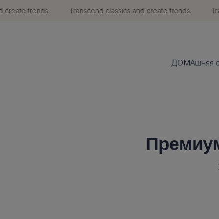
reate trends.
Transcend classics and create trends.
Trans
ДОМАшняя с
Премиум