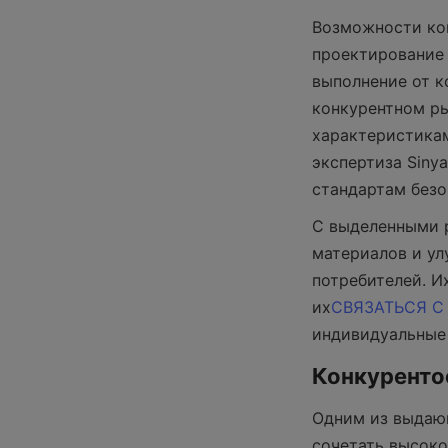
Возможности ком
проектирование 
выполнение от к
конкурентном ры
характеристикам
экспертиза Siny
стандартам безо
С выделенными 
материалов и ул
потребителей. И
их
СВЯЗАТЬСЯ С
индивидуальные 
Конкуренто
Одним из выдающ
сочетать высоко