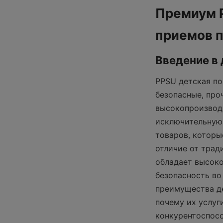
Премиум P
приемов 
Введение в
PPSU детская по
безопасные, про
высокопроизводи
исключительную 
товаров, которы
отличие от трад
обладает высоко
безопасность во
преимущества де
почему их услуг
конкурентоспосо