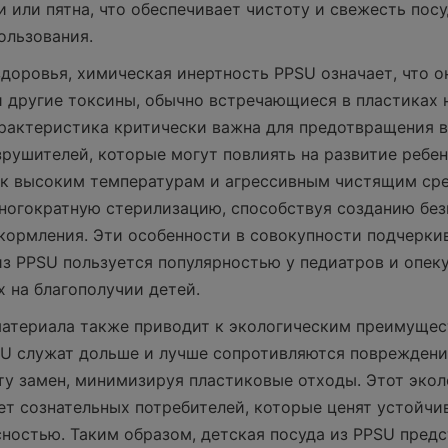
и или пятна, что обеспечивает чистоту и свежесть посу
ользования.
здоровья, химическая инертность PPSU означает, что он
и другие токсины, обычно встречающиеся в пластиках н
арактеристика критически важна для предотвращения в
рушителей, которые могут повлиять на развитие ребенк
 к высоким температурам и агрессивным чистящим сре
ногократную стерилизацию, способствуя созданию без
кормления. Эти особенности в совокупности подчеркив
из PPSU пользуется популярностью у педиатров и опекун
 на благополучии детей.
атериала также приводит к экологическим преимущест
U служат дольше и лучше сопротивляются повреждения
ту замен, минимизируя пластиковые отходы. Этот экол
ет сознательных потребителей, которые ценят устойчив
сностью. Таким образом, детская посуда из PPSU предс