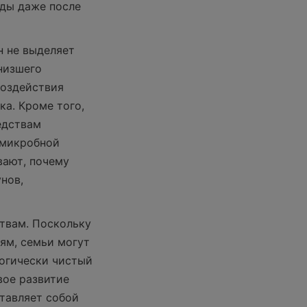
ды даже после 
 не выделяет 
изшего 
оздействия 
а. Кроме того, 
дствам 
микробной 
ают, почему 
ов, 
вам. Поскольку 
м, семьи могут 
огически чистый 
ое развитие 
тавляет собой 