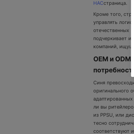
НАС
страница.
Кроме того, стр
управлять логис
отечественных и
подчеркивает ин
компаний, ищущи
OEM и ODM 
потребност
Синя превосходи
оригинального о
адаптированных 
ли вы ритейлеро
из PPSU, или ди
тесно сотруднич
соответствуют и