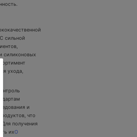
нность.
кокачественной 
С сильной 
ентов, 
и силиконовых 
сортимент 
я ухода, 
онтроль 
ндартам 
ледования и 
родуктов, что 
 Для получения 
ить их
О