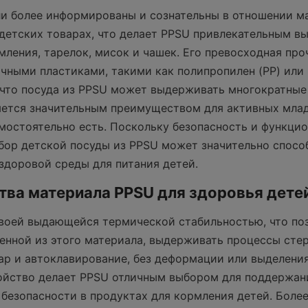
и более информированы и сознательны в отношении ма
детских товарах, что делает PPSU привлекательным вы
мления, тарелок, мисок и чашек. Его превосходная проч
чными пластиками, такими как полипропилен (PP) или п
 что посуда из PPSU может выдерживать многократные 
яется значительным преимуществом для активных младе
остоятельно есть. Поскольку безопасность и функцио
ыбор детской посуды из PPSU может значительно способ
здоровой среды для питания детей.
ва материала PPSU для здоровья дете
воей выдающейся термической стабильностью, что поз
ленной из этого материала, выдерживать процессы стер
пар и автоклавирование, без деформации или выделения
ойство делает PPSU отличным выбором для поддержани
 безопасности в продуктах для кормления детей. Более 