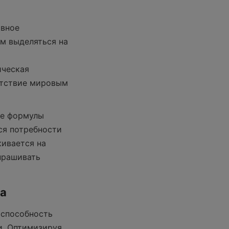
вное 
м выделяться на 
ческая 
етствие мировым 
е формулы 
я потребности 
ивается на 
прашивать 
ва
способность 
. Оптимизируя 