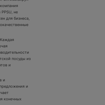
компания 
PPSU, не 
н для бизнеса, 
окачественные 
Каждая 
чая 
зводительности 
тской посуды из 
тов и 
 и 
предложения и 
чает 
я конечных 