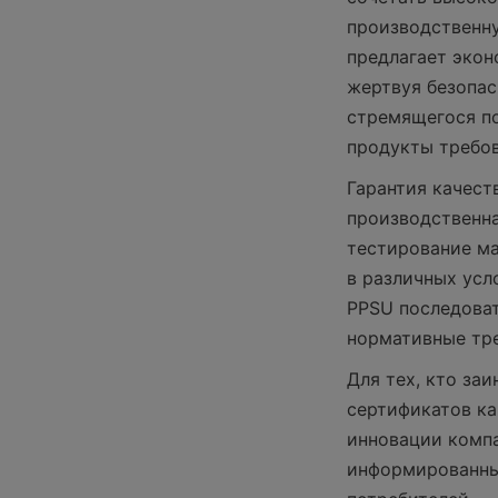
производственну
предлагает экон
жертвуя безопас
стремящегося по
продукты требо
Гарантия качест
производственна
тестирование ма
в различных усл
PPSU последоват
нормативные тр
Для тех, кто за
сертификатов ка
инновации компа
информированные