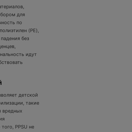
териалов, 
бором для 
ность по 
олиэтилен (PE), 
падения без 
нцев, 
нальность идут 
ствовать 
й
воляет детской 
илизации, такие 
 вредных 
я 
того, PPSU не 