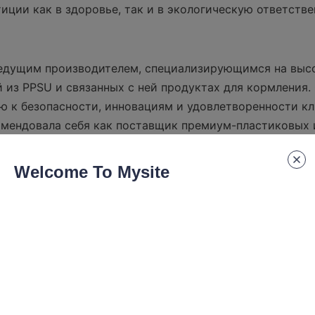
иции как в здоровье, так и в экологическую ответстве
ведущим производителем, специализирующимся на высо
й из PPSU и связанных с ней продуктах для кормления. 
 к безопасности, инновациям и удовлетворенности кли
мендовала себя как поставщик премиум-пластиковых 
, соответствующих международным стандартам. Их ас
сную детскую посуду, чашки для кормления и наборы дл
Welcome To Mysite
ют меняющимся потребностям семей по всему миру.
я передовые производственные технологии и строгий к
тирует, что каждый продукт соответствует строгим ста
ключая FDA, LFGB и CPSIA. Ориентация компании на исс
обствует постоянным улучшениям и внедрению новых п
таваться на переднем крае индустрии ухода за детьми.
 информации о их истории и миссии вы можете посет