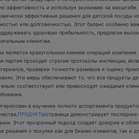
ю эффективность и используя экономию на масштабе, 
омически эффективные решения для детской посуды из 
ностью или долговечностью. Этот баланс особенно важе
ддерживать здоровую прибыльность, предлагая высок
вательным клиентам.
ва является краеугольным камнем операций компании. 
я партия проходит строгие протоколы инспекции, вклю
териалов, проверки точности размеров и оценку прои
овиях. Эти меры обеспечивают то, что все продукты де
ельно соответствуют или превосходят ожидания клиен
ебования.
интересован в изучении полного ассортимента продуктов
чества,
ПРОДУКТЫ
страница демонстрирует последние 
нии. Этот прозрачный подход создает доверие и облег
 решения о покупке как для бизнес-клиентов, так и дл