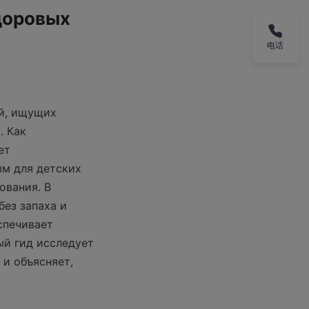
оровых 
电话
й, ищущих 
 Как 
т 
м для детских 
вания. В 
ез запаха и 
печивает 
й гид исследует 
и объясняет, 