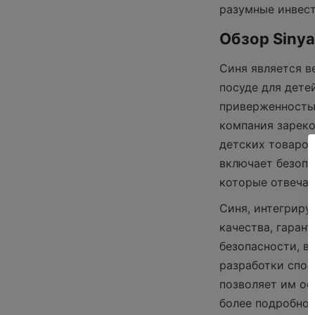
разумные инвест
Обзор Sinya
Синя является 
посуде для дете
приверженностью
компания зареко
детских товаров
включает безопа
которые отвеча
Синя, интегриру
качества, гаран
безопасности, в
разработки спос
позволяет им ос
более подробной